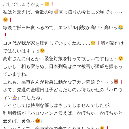
ごしでしょうかぁ～
私はと云えば、食欲の秋
真っ盛りの今日この頃ですぅ～
毎晩ご飯三杯食べるので、エンゲル係数が高い～高いッ
コメ代が我が家を圧迫していますねん……
我が家だけ
ではないはずぅっ
高市さんに何とか…緊急対策を打って欲しいですねぇ～
しかし、相も変らぬ、日本列島はクマ被害が猛威を振るっ
ていますね。
これも、高市さんが緊急に動かなアカン問題ですぅっ
さて、先週の金曜日は子どもたちのお待ちかねの『ハロウ
ィン
』でしたね。
デイとしては特別な催しはさしてしませんでしたが、
利用者様が『ハロウィンと云えば、かぼちゃ、かぼちゃと
云えば、黄色～
』
ということで、全身黄色で来てくれましたぁ～