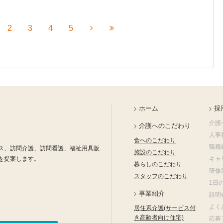
2
3
4
5
ホーム
採
介護
介護へのこだわり
人事
食へのこだわり
職種
ス、訪問介護、訪問看護、福祉用具販
施設のこだわり
を提案します。
キャ
暮らしのこだわり
研修
スタッフのこだわり
1日
事業紹介
説明
よく
居住系介護(サービス付
き高齢者向け住宅)
応募