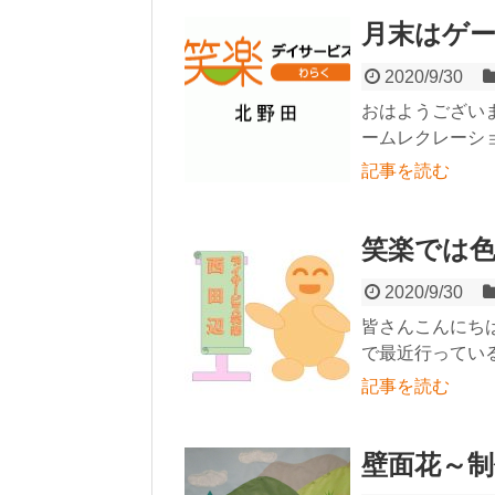
月末はゲーム
2020/9/30
おはようござい
ームレクレーショ
記事を読む
笑楽では色
2020/9/30
皆さんこんにち
で最近行っている
記事を読む
壁面花～制