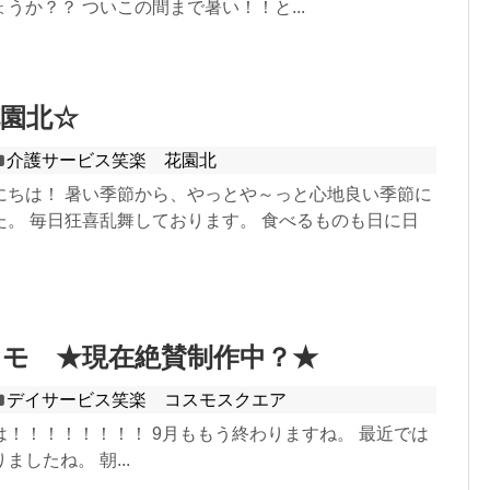
うか？？ ついこの間まで暑い！！と...
園北☆
介護サービス笑楽 花園北
にちは！ 暑い季節から、やっとや～っと心地良い季節に
た。 毎日狂喜乱舞しております。 食べるものも日に日
スモ ★現在絶賛制作中？★
デイサービス笑楽 コスモスクエア
！！！！！！！！ 9月ももう終わりますね。 最近では
したね。 朝...