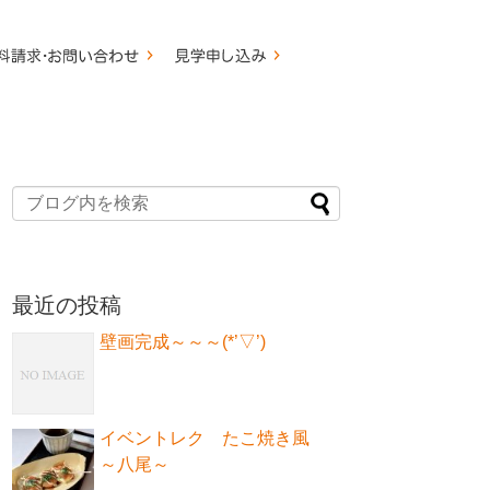
最近の投稿
壁画完成～～～(*’▽’)
イベントレク たこ焼き風
～八尾～