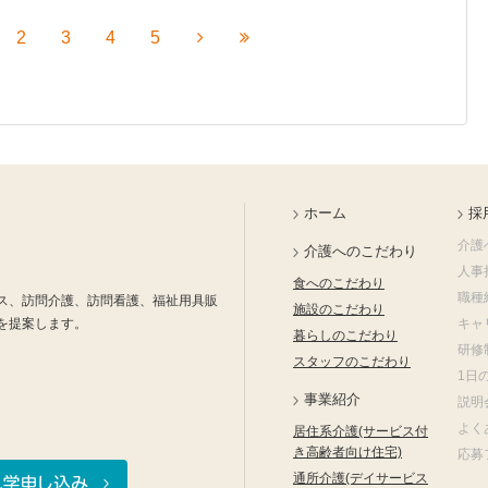
2
3
4
5
ホーム
採
介護
介護へのこだわり
人事
食へのこだわり
職種
ス、訪問介護、訪問看護、福祉用具販
施設のこだわり
を提案します。
キャ
暮らしのこだわり
研修
スタッフのこだわり
1日
事業紹介
説明
よく
居住系介護(サービス付
き高齢者向け住宅)
応募
通所介護(デイサービス