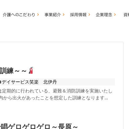
訓練～～
デイサービス笑楽 北伊丹
は定期的に行われている、避難＆消防訓練を実施いたし
内から出火があったことを想定した訓練となります...
合唱ゲロゲロゲロ～長原～