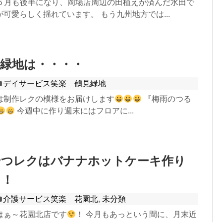
♪ ５月も後半になり、岡場店周辺の田植えが済んだ水田で
可愛らしく揺れています。 もう九州地方では...
緑地は・・・・
デイサービス笑楽 鶴見緑地
は制作レクの模様をお届けします
『梅雨のつる
今週中に作り週末にはフロアに...
やつレクはバナナホットケーキ作り
～！
介護サービス笑楽 花園北
,
未分類
はぁ～花園北店です
！ 今月もあっという間に、月末近