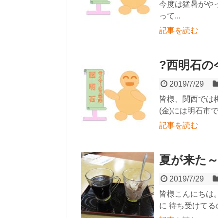
今度は猛暑がや
って...
記事を読む
?西明石の
2019/7/29
皆様、関西では
(金)には明石市で
記事を読む
夏が来た～
2019/7/29
皆様こんにちは
に 待ち受けて