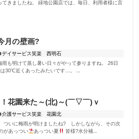
ってきましたね。 緑地公園店では、毎日、利用者様に言
今月の壁画?
デイサービス笑楽 西明石
梅雨も明けて蒸し暑い日々がやって参りますね。 26日
は30℃近くあったみたいです…。 ...
！花園来た～(北)～(￣▽￣)ｖ
介護サービス笑楽 花園北
。 ついに梅雨が明けましたね? しかしながら、その次
るのがあっつい
あっつい夏
皆様?水分補...