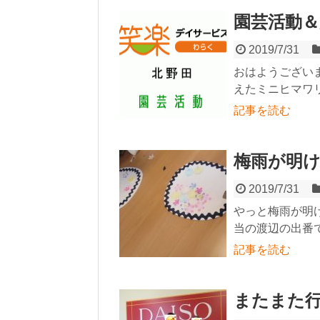
園芸活動
2019/7/31
おはようござい
えたミニヒマワリ
記事を読む
梅雨が明
2019/7/31
やっと梅雨が明
当の渡辺の出番で
記事を読む
またまた