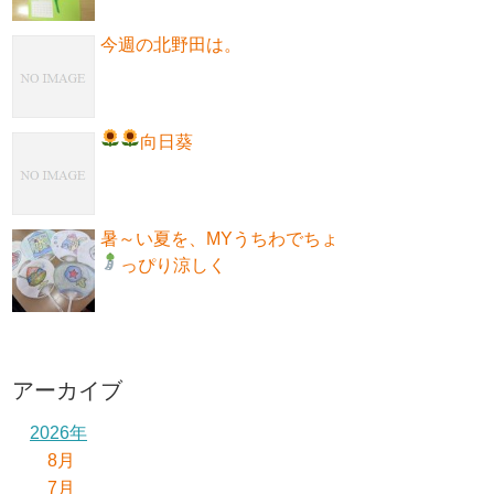
今週の北野田は。
向日葵
暑～い夏を、MYうちわでちょ
っぴり涼しく
アーカイブ
2026年
8月
7月