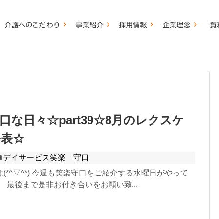
口な日々☆part39☆8月のレクスケ
発表☆
デイサービス笑楽 守口
(*^▽^*) 今週も笑楽守口をご紹介する水曜日がやって
)丿 最後まで是非お付き合いをお願い致...