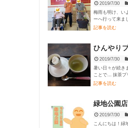
2019/7/30
梅雨も明け、い
ーへ行って来まし
記事を読む
ひんやりプ
2019/7/30
暑い日々が続き
ことで… 抹茶プ
記事を読む
緑地公園
2019/7/30
こんにちは！緑