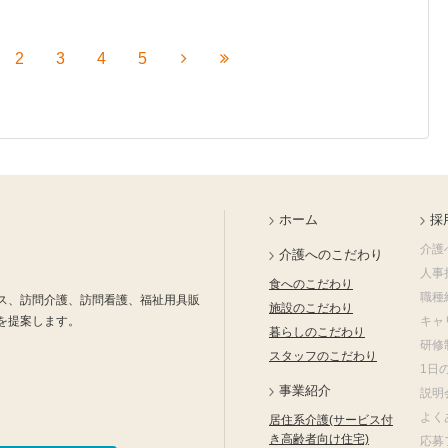
2
3
4
5
ホーム
採
介護
介護へのこだわり
人事
食へのこだわり
職種
ス、訪問介護、訪問看護、福祉用具販
施設のこだわり
を提案します。
キャ
暮らしのこだわり
研修
スタッフのこだわり
1日
事業紹介
説明
よく
居住系介護(サービス付
き高齢者向け住宅)
応募