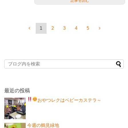
記事を読む
1
2
3
4
5
最近の投稿
おやつレクはベビーカステラ～
今週の鶴見緑地