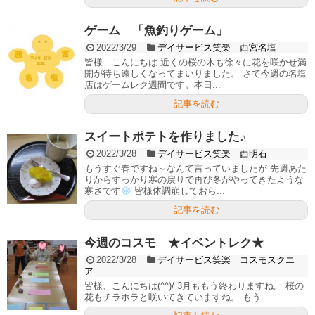
ゲーム 「魚釣りゲーム」
2022/3/29
デイサービス笑楽 西宮名塩
皆様 こんにちは 近くの桜の木も徐々に花を咲かせ満
開が待ち遠しくなってまいりました。 さて今週の名塩
店はゲームレク週間です。本日...
記事を読む
スイートポテトを作りました♪
2022/3/28
デイサービス笑楽 西明石
もうすぐ春ですね～なんて言っていましたが 先週あた
りからすっかり寒の戻りで再び冬がやってきたような
寒さです
皆様体調崩しておら...
記事を読む
今週のコスモ ★イベントレク★
2022/3/28
デイサービス笑楽 コスモスクエ
ア
皆様、こんにちは(^^)/ 3月ももう終わりますね。 桜の
花もチラホラと咲いてきていますね。 もう...