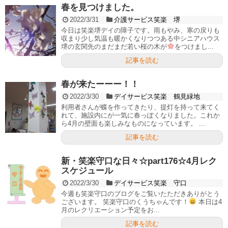
春を見つけました。
2022/3/31
介護サービス笑楽 堺
今日は笑楽堺デイの障子です。雨もやみ、寒の戻りも
収まり少し気温も暖かくなりつつある中シニアハウス
堺の玄関先のまだまだ若い桜の木が
をつけまし...
記事を読む
春が来たーーー！！
2022/3/30
デイサービス笑楽 鶴見緑地
利用者さんが蝶を作ってきたり、提灯を持って来てく
れて、施設内にが一気に春っぽくなりました。これか
ら4月の壁面も楽しみなものになっています。 ...
記事を読む
新・笑楽守口な日々☆part176☆4月レク
スケジュール
2022/3/30
デイサービス笑楽 守口
今週も笑楽守口のブログをご覧いたただきありがとう
ございます。 笑楽守口のくうちゃんです！
本日は4
月のレクリエーション予定をお...
記事を読む