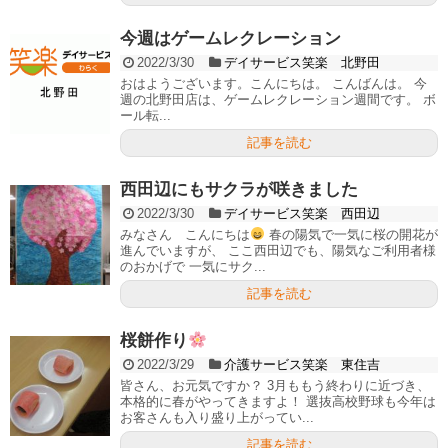
今週はゲームレクレーション
2022/3/30
デイサービス笑楽 北野田
おはようございます。こんにちは。 こんばんは。 今
週の北野田店は、ゲームレクレーション週間です。 ボ
ール転...
記事を読む
西田辺にもサクラが咲きました
2022/3/30
デイサービス笑楽 西田辺
みなさん こんにちは
春の陽気で一気に桜の開花が
進んでいますが、 ここ西田辺でも、陽気なご利用者様
のおかげで 一気にサク...
記事を読む
桜餅作り
2022/3/29
介護サービス笑楽 東住吉
皆さん、お元気ですか？ 3月ももう終わりに近づき、
本格的に春がやってきますよ！ 選抜高校野球も今年は
お客さんも入り盛り上がってい...
記事を読む