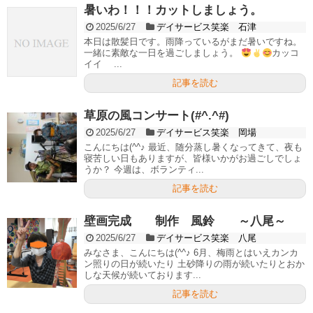
暑いわ！！！カットしましょう。
2025/6/27
デイサービス笑楽 石津
本日は散髪日です。雨降っているがまだ暑いですね。
一緒に素敵な一日を過ごしましょう。
カッコ
イイ ...
記事を読む
草原の風コンサート(#^.^#)
2025/6/27
デイサービス笑楽 岡場
こんにちは(^^♪ 最近、随分蒸し暑くなってきて、夜も
寝苦しい日もありますが、皆様いかがお過ごしでしょ
うか？ 今週は、ボランティ...
記事を読む
壁画完成 制作 風鈴 ～八尾～
2025/6/27
デイサービス笑楽 八尾
みなさま、こんにちは(^^♪ 6月、梅雨とはいえカンカ
ン照りの日が続いたり 土砂降りの雨が続いたりとおか
しな天候が続いております...
記事を読む