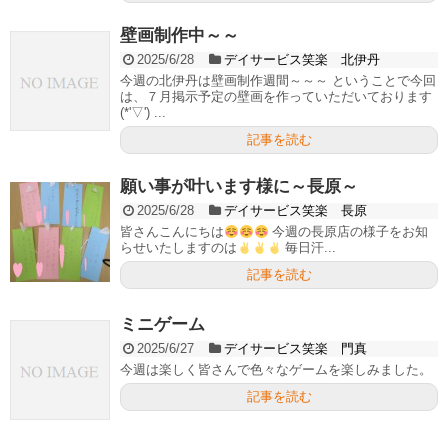
壁画制作中～～
2025/6/28
デイサービス笑楽 北伊丹
今週の北伊丹は壁画制作週間～～～ ということで今回
は、７月掲示予定の壁画を作っていただいております
(*'▽') ...
記事を読む
願い事が叶います様に～長原～
2025/6/28
デイサービス笑楽 長原
皆さんこんにちは
今週の長原店の様子をお知
らせいたしますのは
毎日汗...
記事を読む
ミニゲーム
2025/6/27
デイサービス笑楽 門真
今週は楽しく皆さんで色々なゲームを楽しみました。
記事を読む