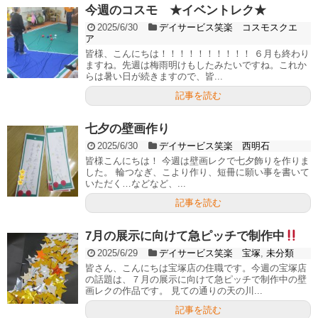
今週のコスモ ★イベントレク★
2025/6/30
デイサービス笑楽 コスモスクエ
ア
皆様、こんにちは！！！！！！！！！！ ６月も終わり
ますね。先週は梅雨明けもしたみたいですね。これか
らは暑い日が続きますので、皆...
記事を読む
七夕の壁画作り
2025/6/30
デイサービス笑楽 西明石
皆様こんにちは！ 今週は壁画レクで七夕飾りを作りま
した。 輪つなぎ、こより作り、短冊に願い事を書いて
いただく…などなど、...
記事を読む
7月の展示に向けて急ピッチで制作中
2025/6/29
デイサービス笑楽 宝塚
,
未分類
皆さん、こんにちは宝塚店の住職です。今週の宝塚店
の話題は、７月の展示に向けて急ピッチで制作中の壁
画レクの作品です。 見ての通りの天の川...
記事を読む