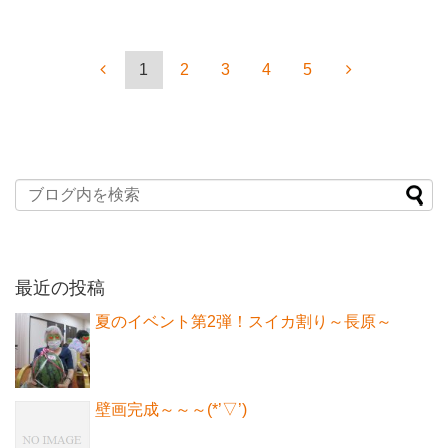
1
2
3
4
5
最近の投稿
夏のイベント第2弾！スイカ割り～長原～
壁画完成～～～(*’▽’)