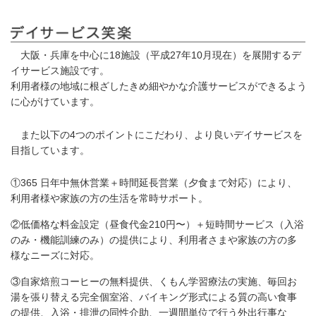
大阪・兵庫を中心に18施設（平成27年10月現在）を展開するデ
イサービス施設です。
利用者様の地域に根ざしたきめ細やかな介護サービスができるよう
に心がけています。
また以下の4つのポイントにこだわり、より良いデイサービスを
目指しています。
①365 日年中無休営業＋時間延長営業（夕食まで対応）により、
利用者様や家族の方の生活を常時サポート。
②低価格な料金設定（昼食代金210円〜）＋短時間サービス（入浴
のみ・機能訓練のみ）の提供により、利用者さまや家族の方の多
様なニーズに対応。
③自家焙煎コーヒーの無料提供、くもん学習療法の実施、毎回お
湯を張り替える完全個室浴、バイキング形式による質の高い食事
の提供、入浴・排泄の同性介助、一週間単位で行う外出行事な