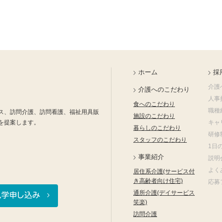
ホーム
採
介護
介護へのこだわり
人事
食へのこだわり
職種
ス、訪問介護、訪問看護、福祉用具販
施設のこだわり
を提案します。
キャ
暮らしのこだわり
研修
スタッフのこだわり
1日
事業紹介
説明
よく
居住系介護(サービス付
き高齢者向け住宅)
応募
通所介護(デイサービス
笑楽)
訪問介護