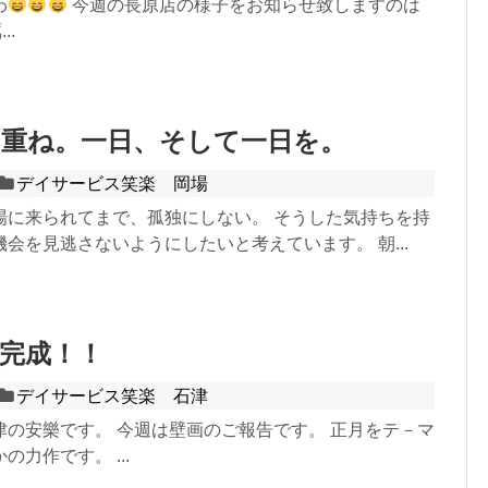
わ
今週の長原店の様子をお知らせ致しますのは
..
み重ね。一日、そして一日を。
デイサービス笑楽 岡場
場に来られてまで、孤独にしない。 そうした気持ちを持
会を見逃さないようにしたいと考えています。 朝...
完成！！
デイサービス笑楽 石津
津の安樂です。 今週は壁画のご報告です。 正月をテ－マ
力作です。 ...