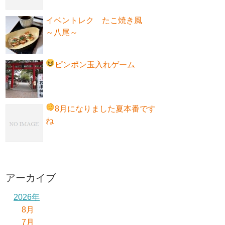
イベントレク たこ焼き風
～八尾～
ピンポン玉入れゲーム
8月になりました
夏本番です
ね
アーカイブ
2026年
8月
7月