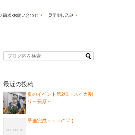
最近の投稿
夏のイベント第2弾！スイカ割
り～長原～
壁画完成～～～(*’▽’)