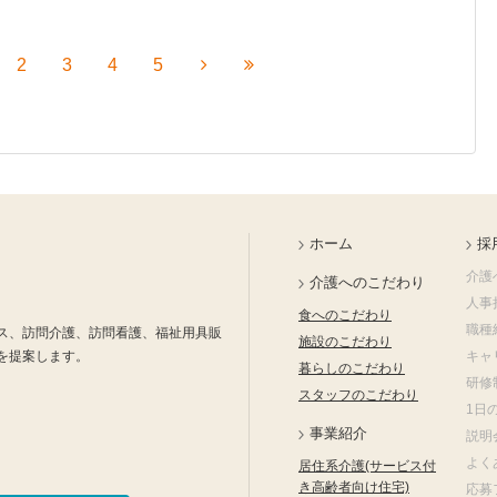
2
3
4
5
ホーム
採
介護
介護へのこだわり
人事
食へのこだわり
職種
ス、訪問介護、訪問看護、福祉用具販
施設のこだわり
を提案します。
キャ
暮らしのこだわり
研修
スタッフのこだわり
1日
事業紹介
説明
よく
居住系介護(サービス付
き高齢者向け住宅)
応募