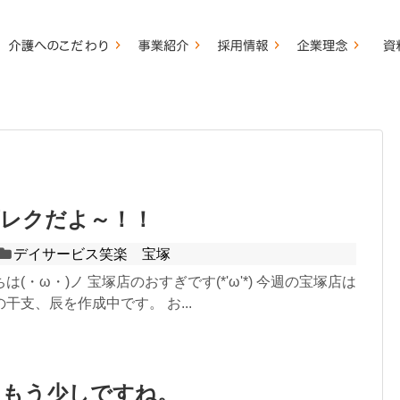
画レクだよ～！！
デイサービス笑楽 宝塚
(・ω・)ノ 宝塚店のおすぎです(*'ω'*) 今週の宝塚店は
干支、辰を作成中です。 お...
ともう少しですね。