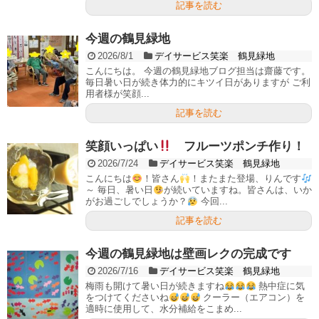
記事を読む
今週の鶴見緑地
2026/8/1
デイサービス笑楽 鶴見緑地
こんにちは。 今週の鶴見緑地ブログ担当は齋藤です。
毎日暑い日が続き体力的にキツイ日がありますが ご利
用者様が笑顔...
記事を読む
笑顔いっぱい
フルーツポンチ作り！
2026/7/24
デイサービス笑楽 鶴見緑地
こんにちは
！皆さん
！またまた登場、りんです
～ 毎日、暑い日
が続いていますね。皆さんは、いか
がお過ごしでしょうか？
今回...
記事を読む
今週の鶴見緑地は壁画レクの完成です
2026/7/16
デイサービス笑楽 鶴見緑地
梅雨も開けて暑い日が続きますね
熱中症に気
をつけてくださいね
クーラー（エアコン）を
適時に使用して、水分補給をこまめ...