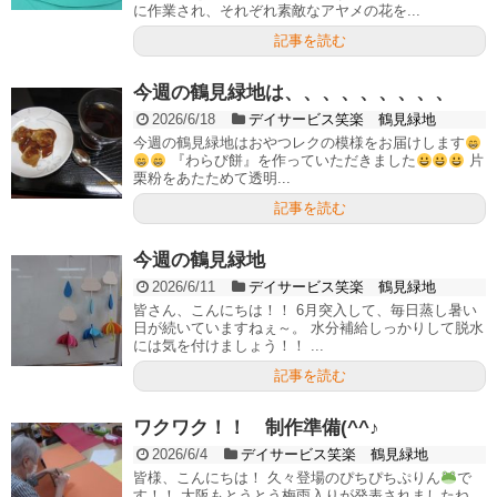
に作業され、それぞれ素敵なアヤメの花を...
記事を読む
今週の鶴見緑地は、、、、、、、、、
2026/6/18
デイサービス笑楽 鶴見緑地
今週の鶴見緑地はおやつレクの模様をお届けします
『わらび餅』を作っていただきました
片
栗粉をあたためて透明...
記事を読む
今週の鶴見緑地
2026/6/11
デイサービス笑楽 鶴見緑地
皆さん、こんにちは！！ 6月突入して、毎日蒸し暑い
日が続いていますねぇ～。 水分補給しっかりして脱水
には気を付けましょう！！ ...
記事を読む
ワクワク！！ 制作準備(^^♪
2026/6/4
デイサービス笑楽 鶴見緑地
皆様、こんにちは！ 久々登場のぴちぴちぷりん
で
す！！ 大阪もとうとう梅雨入りが発表されましたね。