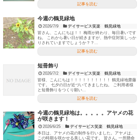
記事を読む
今週の鶴見緑地
2026/7/9
デイサービス笑楽 鶴見緑地
皆さん、こんにちは！！ 梅雨が終わり、毎日暑いです
ね。 これから暑い日が続きますが、熱中症対策しっか
りされていますでしょうか？？...
記事を読む
短冊飾り
2026/7/2
デイサービス笑楽 鶴見緑地
皆様、こんにちは！！！！！！！！！！ 鶴見緑地齋藤
です。 七夕の日が近づいてきましたね。 ご利用者様
と短冊飾りをつくり願い...
記事を読む
今週の鶴見緑地は。。。。。アヤメの花
が咲きます！
2026/6/25
デイサービス笑楽 鶴見緑地
本日は、アヤメの花の制作を行いました。アヤメは、
この時期を咲かせる美しい花です。 皆さん, 一所懸命