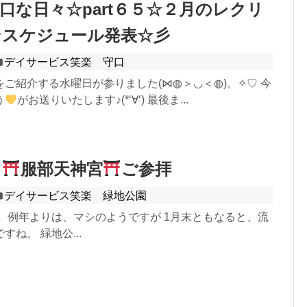
口な日々☆part６５☆２月のレクリ
ンスケジュール発表☆彡
デイサービス笑楽 守口
ご紹介する水曜日が参りました(⋈◍＞◡＜◍)。✧♡ 今
う
がお送りいたします♪(*‘∀‘) 最後ま...
中
服部天神宮
ご参拝
デイサービス笑楽 緑地公園
 例年よりは、マシのようですが 1月末ともなると、流
ね。 緑地公...