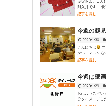
みなさま、こんに
阿久井です。 最
記事を読む
今週の鶴
2020/1/30
こんにちは
世
がい・マスク な
記事を読む
今週は壁画
2020/1/29
おはようござい
分をイメージした