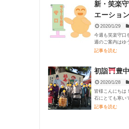
新・笑楽守
エーショ
2020/1/29
今週も笑楽守口を
週のご案内はゆ
記事を読む
初詣
豊
2020/1/28
皆様こんにちは！
石にとても寒いです
記事を読む