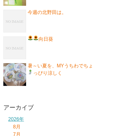
今週の北野田は。
向日葵
暑～い夏を、MYうちわでちょ
っぴり涼しく
アーカイブ
2026年
8月
7月