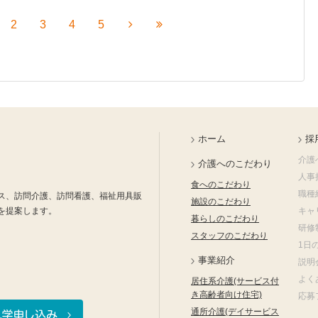
2
3
4
5
ホーム
採
介護
介護へのこだわり
人事
食へのこだわり
職種
ス、訪問介護、訪問看護、福祉用具販
施設のこだわり
を提案します。
キャ
暮らしのこだわり
研修
スタッフのこだわり
1日
事業紹介
説明
よく
居住系介護(サービス付
き高齢者向け住宅)
応募
通所介護(デイサービス