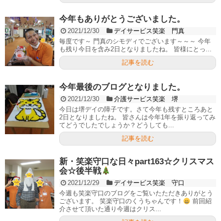
今年もありがとうございました。
2021/12/30
デイサービス笑楽 門真
毎度です～ 門真のシモディでございます～～～ 今年
も残り今日を含み2日となりましたね。 皆様にとっ...
記事を読む
今年最後のブログとなりました。
2021/12/30
介護サービス笑楽 堺
今日は堺デイの障子です。さて今年も残すところあと
2日となりましたね。 皆さんは今年1年を振り返ってみ
てどうでしたでしょうか？どうしても...
記事を読む
新・笑楽守口な日々part163☆クリスマス
会☆後半戦
2021/12/29
デイサービス笑楽 守口
今週も笑楽守口のブログをご覧いたただきありがとう
ございます。 笑楽守口のくうちゃんです！
前回紹
介させて頂いた通り今週はクリス...