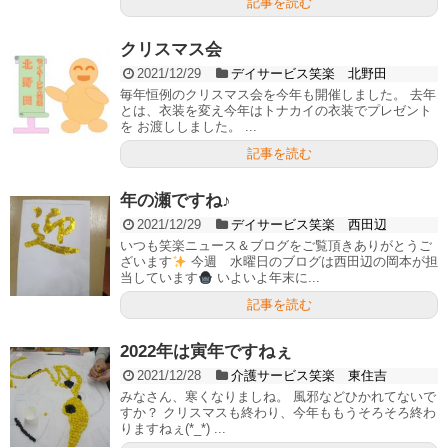
記事を読む
クリスマス会
2021/12/29
デイサービス笑楽 北野田
毎年恒例のクリスマス会を今年も開催しました。 去年
とは、衣装を変え今年はトナカイの衣装でプレゼント
を お渡ししました。 ...
記事を読む
年の瀬ですね♪
2021/12/29
デイサービス笑楽 西田辺
いつも笑楽ニュース＆ブログをご覧頂きありがとうご
ざいます
今週 水曜日のブログは西田辺の岡本が担
当しています
いよいよ年末に...
記事を読む
2022年は寅年ですねぇ
2021/12/28
介護サービス笑楽 東住吉
みなさん、寒くなりましね。 風邪などひかれてないで
すか？ クリスマスも終わり、今年ももうそろそろ終わ
りますねぇ(*_*) ...