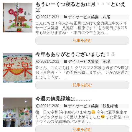
もういーくつ寝るとお正月・・・といえ
ば
2021/12/31
デイサービス笑楽 八尾
こんにちは！年末から正月にかけて全力疾走中のデイ
サービス笑楽 八尾店 相原です！ もう明日で令和3
年も終わりますね・・本当に今年もあっ...
記事を読む
今年もありがとうございました！！
2021/12/31
デイサービス笑楽 岡場
皆さん、こんにちは！ クリスマス寒波も過ぎて今度は
お正月寒波・・・の予感も致しますが、 いかがお過ご
しでしょうか。 ...
記事を読む
今週の鶴見緑地は………
2021/12/30
デイサービス笑楽 鶴見緑地
後一日で令和3年も終わりますね
今年は夏季東京オ
リンピックがあって盛り上がりました
また新型コロ
ナウイルス変異株のパンデミッ...
記事を読む