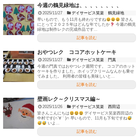
今週の鶴見緑地は、、、、、、、、
2025/11/27
デイサービス笑楽 鶴見緑地
早いもので、もう11月も終わりですね
皆さん
にとって２０２５年はどんな年でしたか
今週の鶴見
緑地は制作レクの完成作品です...
記事を読む
おやつレク ココアホットケーキ
2025/11/27
デイサービス笑楽 門真
今週の門真ではおやつレク週間です。 ココアのホット
ケーキを作りました。ホイップクリームなんかも乗せ
てみました。 利用者の皆様も美味しいと...
記事を読む
壁画レク～クリスマス編～
2025/11/26
デイサービス笑楽 西田辺
皆さんこんにちは
デイサービス笑楽西田辺の
中村です(∩´∀｀)∩ 早いもので、11月も下旬ですね
いよ...
記事を読む