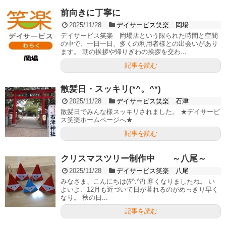
前向きに丁寧に
2025/11/28
デイサービス笑楽 岡場
デイサービス笑楽 岡場店という限られた時間と空間
の中で、一日一日、多くの利用者様との出会いがあり
ます。 朝の挨拶や帰りぎわの挨拶を交わ...
記事を読む
散髪日・スッキリ(*^。^*)
2025/11/28
デイサービス笑楽 石津
散髪日でみんな様スッキリされました。 ★デイサービ
ス笑楽ホームページへ★
記事を読む
クリスマスツリー制作中 ～八尾～
2025/11/28
デイサービス笑楽 八尾
みなさま、こんにちは(#^.^#) 寒くなりましたね。 い
よいよ、12月も近づいて日が暮れるのがめっきり早く
なり。 秋の日...
記事を読む