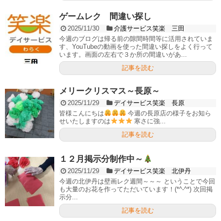
ゲームレク 間違い探し
2025/11/30
介護サービス笑楽 三田
今週のブログは帰る前の隙間時間等に活用されていま
す、YouTubeの動画を使った間違い探しをよく行って
います。画面の左右で３か所の間違いがあ...
記事を読む
メリークリスマス～長原～
2025/11/29
デイサービス笑楽 長原
皆様こんにちは
今週の長原店の様子をお知ら
せいたしますのは
寒さに強...
記事を読む
１２月掲示分制作中～
2025/11/29
デイサービス笑楽 北伊丹
今週の北伊丹は壁画レク週間～～～ ということで今回
も大量のお花を作ってただいています！(*^-^*) 次回掲
示分...
記事を読む