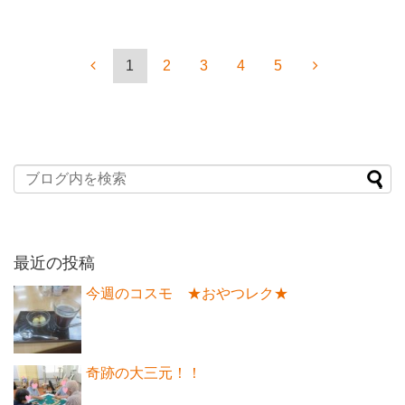
1
2
3
4
5
最近の投稿
今週のコスモ ★おやつレク★
奇跡の大三元！！