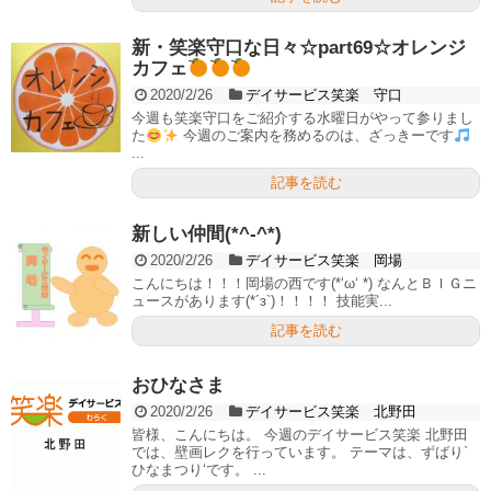
新・笑楽守口な日々☆part69☆オレンジ
カフェ
2020/2/26
デイサービス笑楽 守口
今週も笑楽守口をご紹介する水曜日がやって参りまし
た
今週のご案内を務めるのは、ざっきーです
...
記事を読む
新しい仲間(*^-^*)
2020/2/26
デイサービス笑楽 岡場
こんにちは！！！岡場の西です(*‘ω‘ *) なんとＢＩＧニ
ュースがあります(*´з`)！！！！ 技能実...
記事を読む
おひなさま
2020/2/26
デイサービス笑楽 北野田
皆様、こんにちは。 今週のデイサービス笑楽 北野田
では、壁画レクを行っています。 テーマは、ずばり`
ひなまつり‘です。 ...