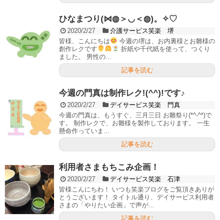
ひなまつり(⋈◍＞◡＜◍)。✧♡
2020/2/27
介護サービス笑楽 堺
皆様、こんにちは
今週の堺は、お内裏様とお雛様の
創作レクです
折紙や千代紙を使って、つくり
ました。 男性の...
記事を読む
今週の門真は制作レク!(^^)!です♪
2020/2/27
デイサービス笑楽 門真
今週の門真は、もうすぐ、三月三日 お雛祭り(*^-^*)で
す。 制作レクで、お雛様を製作しております。 一生
懸命作っていま...
記事を読む
利用者さまもちこみ企画！
2020/2/27
デイサービス笑楽 石津
皆様こんにちわ！ いつも笑楽ブログをご覧頂きありが
とうございます！ タイトル通り、デイサービス利用者
さまの「やりたい企画」で声が...
記事を読む