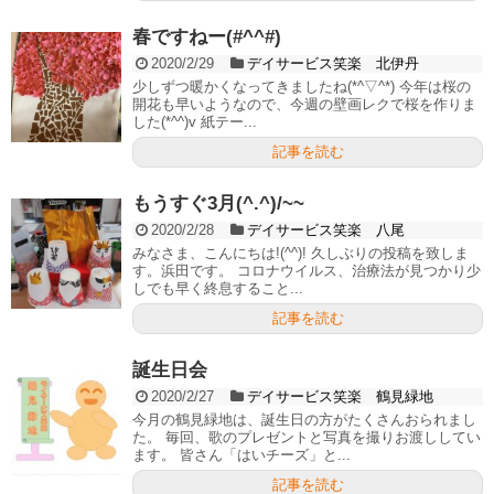
春ですねー(#^^#)
2020/2/29
デイサービス笑楽 北伊丹
少しずつ暖かくなってきましたね(*^▽^*) 今年は桜の
開花も早いようなので、今週の壁画レクで桜を作りま
した(*^^)v 紙テー...
記事を読む
もうすぐ3月(^.^)/~~
2020/2/28
デイサービス笑楽 八尾
みなさま、こんにちは!(^^)! 久しぶりの投稿を致しま
す。浜田です。 コロナウイルス、治療法が見つかり少
しでも早く終息すること...
記事を読む
誕生日会
2020/2/27
デイサービス笑楽 鶴見緑地
今月の鶴見緑地は、誕生日の方がたくさんおられまし
た。 毎回、歌のプレゼントと写真を撮りお渡ししてい
ます。 皆さん「はいチーズ」と...
記事を読む