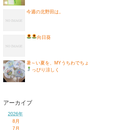
今週の北野田は。
向日葵
暑～い夏を、MYうちわでちょ
っぴり涼しく
アーカイブ
2026年
8月
7月