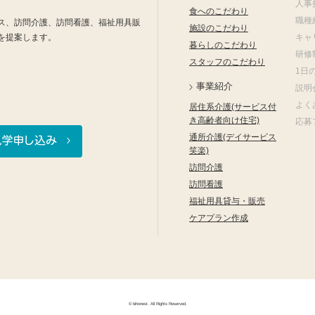
人事
食へのこだわり
職種
ス、訪問介護、訪問看護、福祉用具販
施設のこだわり
を提案します。
キャ
暮らしのこだわり
研修
スタッフのこだわり
1日
事業紹介
説明
よく
居住系介護(サービス付
き高齢者向け住宅)
応募
通所介護(デイサービス
笑楽)
訪問介護
訪問看護
福祉用具貸与・販売
ケアプラン作成
© bihonest. All Rights Reserved.