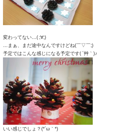
変わってない…( ;∀;)
…まぁ、まだ途中なんですけどね(￣▽￣;)
予定ではこんな感じになる予定です( ´艸｀)♪
いい感じでしょ？(*´ω｀*)