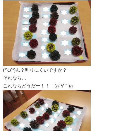
(*’ω’*)ん？判りにくいですか？
それなら…
これならどうだー！！！(∩´∀｀)∩