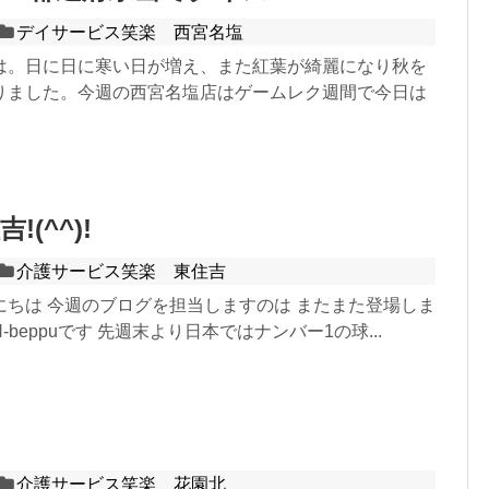
デイサービス笑楽 西宮名塩
は。日に日に寒い日が増え、また紅葉が綺麗になり秋を
りました。今週の西宮名塩店はゲームレク週間で今日は
(^^)!
介護サービス笑楽 東住吉
にちは 今週のブログを担当しますのは またまた登場しま
beppuです 先週末より日本ではナンバー1の球...
介護サービス笑楽 花園北