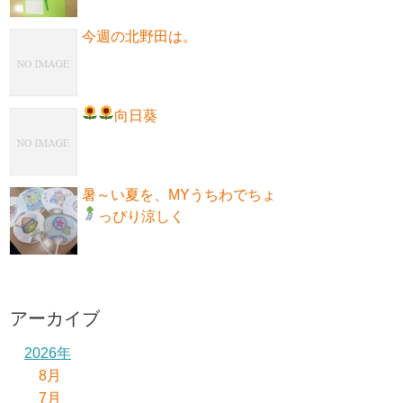
今週の北野田は。
向日葵
暑～い夏を、MYうちわでちょ
っぴり涼しく
アーカイブ
2026年
8月
7月