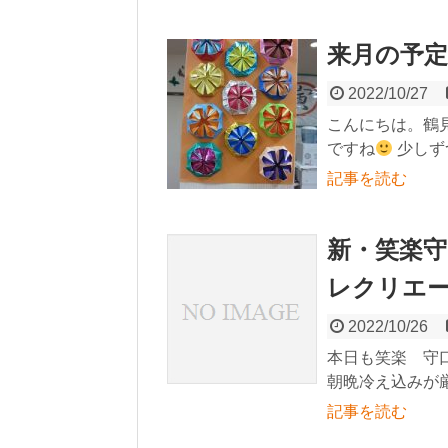
来月の予定
2022/10/27
こんにちは。鶴
ですね
少しず
記事を読む
新・笑楽守口
レクリエ
2022/10/26
本日も笑楽 守
朝晩冷え込みが厳
記事を読む