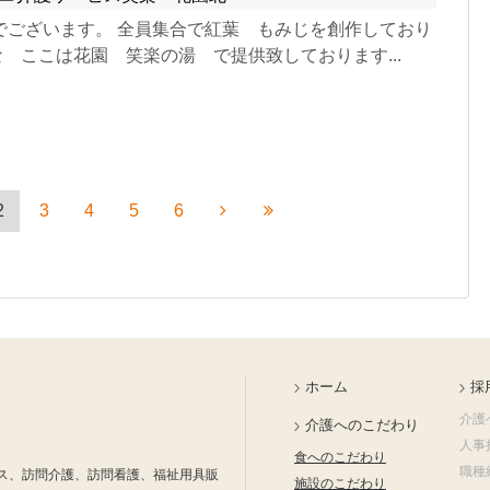
でございます。 全員集合で紅葉 もみじを創作しており
な ここは花園 笑楽の湯 で提供致しております...
2
3
4
5
6
ホーム
採
介護
介護へのこだわり
人事
食へのこだわり
職種
ス、訪問介護、訪問看護、福祉用具販
施設のこだわり