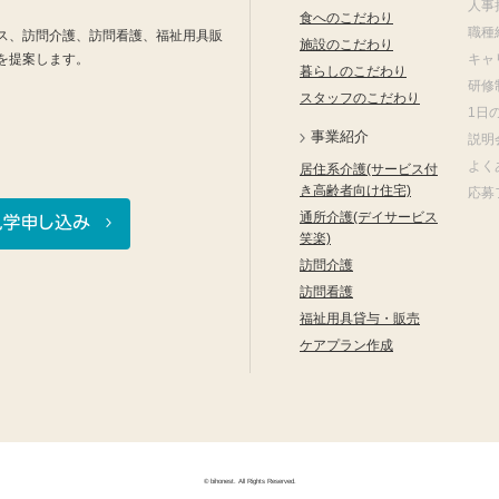
人事
食へのこだわり
職種
ス、訪問介護、訪問看護、福祉用具販
施設のこだわり
を提案します。
キャ
暮らしのこだわり
研修
スタッフのこだわり
1日
事業紹介
説明
よく
居住系介護(サービス付
き高齢者向け住宅)
応募
通所介護(デイサービス
笑楽)
訪問介護
訪問看護
福祉用具貸与・販売
ケアプラン作成
© bihonest. All Rights Reserved.