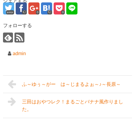
シェアする
error
0
0
フォローする
admin
ふ～ゆぅ～がー は～じまるよぉ～♪～長原～
三田はおやつレク！まるごとバナナ風作りまし
た。