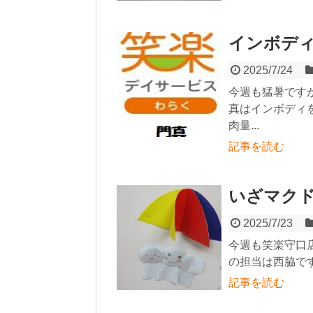
インボデ
2025/7/24
今週も猛暑です
真はインボディ
肉量...
記事を読む
いざマクドナ
2025/7/23
今週も笑楽守口
の担当は西脇で
記事を読む