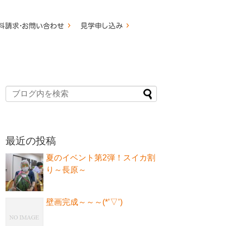
最近の投稿
夏のイベント第2弾！スイカ割
り～長原～
壁画完成～～～(*’▽’)