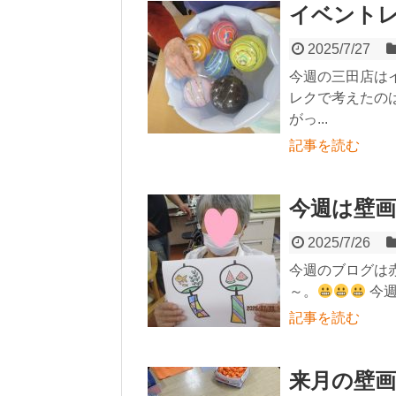
イベント
2025/7/27
今週の三田店は
レクで考えたの
がっ...
記事を読む
今週は壁画レ
2025/7/26
今週のブログは
～。
今週
記事を読む
来月の壁画