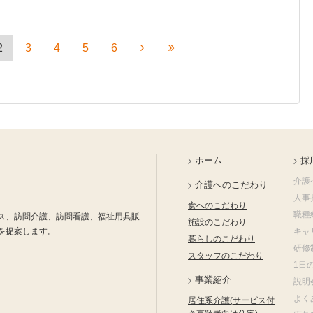
2
3
4
5
6
ホーム
採
介護
介護へのこだわり
人事
食へのこだわり
職種
ス、訪問介護、訪問看護、福祉用具販
施設のこだわり
を提案します。
キャ
暮らしのこだわり
研修
スタッフのこだわり
1日
事業紹介
説明
よく
居住系介護(サービス付