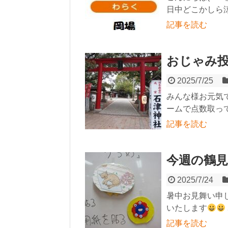
日中どこかしら涼
記事を読む
おじゃみ投げ
2025/7/25
みんな様お元気
ームで点数取って
記事を読む
今週の鶴見
2025/7/24
暑中お見舞い申
いたします
記事を読む