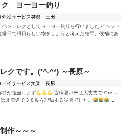
レク ヨーヨー釣り
介護サービス笑楽 三田
イベントレクとしてヨーヨー釣りを行いました イベント
は縁日で縁日らしい物をしようと考えた結果、候補にあ
クです。(*^-^*) ～長原～
デイサービス笑楽 長原
赤井が担当します
皆様夏バテは大丈夫ですか～
は北海道で３８度を記録する猛暑でした。
...
制作～～～